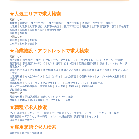
★人気エリアで求人検索
関西エリア
兵庫県
｜
神戸市
｜
神戸市中央区
｜
神戸市垂水区
｜
神戸市北区
｜
西宮市
｜
加古川市
｜
姫路市
大阪府
｜
大阪市
｜
大阪市北区
｜
大阪市中央区
｜
大阪市阿倍野区
｜
高槻市
｜
吹田市
｜
門真市
｜
堺市
｜
泉佐野市
京都府
｜
京都市
｜
京都市下京区
｜
京都市中京区
奈良県
｜
奈良市
中国エリア
岡山県
｜
岡山市
｜
倉敷市
広島県
｜
広島市
｜
福山市
★商業施設・アウトレットで求人検索
関西エリア
神戸阪急
｜
大丸神戸
｜
神戸三田プレミアム・アウトレット
｜
三井アウトレットパークマリンピア神戸
西宮阪急
｜
阪急西宮ガーデンズ
｜
ピオレ明石
｜
ピオレ姫路
｜
姫路山陽百貨店
｜
加古川ヤマトヤシキ
｜
川
西阪急スクエア
阪急うめだ本店
｜
大丸梅田
｜
阪神梅田本店
｜
阪急メンズ大阪
｜
阪急三番街
｜
ルクア大阪
｜
グランフロン
ト大阪
大阪高島屋
｜
なんばパークス
｜
なんばシティ
｜
大丸心斎橋
｜
心斎橋パルコ
｜
あべのハルカス近鉄本店
｜
天王寺ミオ
泉北高島屋
｜
りんくうプレミアムアウトレット
｜
三井アウトレットパーク大阪門真
ジェイアール京都伊勢丹
｜
京都高島屋
｜
大丸京都
｜
京都バル
｜
京都ポルタ
近鉄百貨店 奈良
中国エリア
岡山高島屋
｜
岡山天満屋
｜
三井アウトレットパーク倉敷
福屋八丁堀本店
｜
福山天満屋
｜
ジ・アウトレット広島
★職種で求人検索
アパレル販売
｜
ラグジュアリー販売
｜
バッグ販売
｜
シューズ販売
｜
ジュエリー・アクセサリー販売
雑貨販売
｜
ヘアアクセサリー販売
｜
コスメ・化粧品販売
｜
美容部員
｜
ネイリスト
保育士
｜
保育サポート
★雇用形態で求人検索
派遣社員
｜
正社員・契約社員