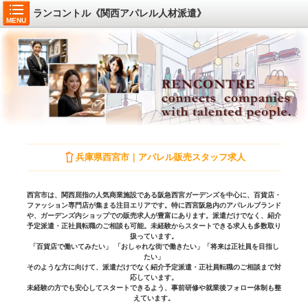
ランコントル《関西アパレル人材派遣》
MENU
兵庫県西宮市｜アパレル販売スタッフ求人
西宮市は、関西屈指の人気商業施設である阪急西宮ガーデンズを中心に、百貨店・
ファッション専門店が集まる注目エリアです。特に西宮阪急内のアパレルブランド
や、ガーデンズ内ショップでの販売求人が豊富にあります。派遣だけでなく、紹介
予定派遣・正社員転職のご相談も可能。未経験からスタートできる求人も多数取り
扱っています。
「百貨店で働いてみたい」 「おしゃれな街で働きたい」「将来は正社員を目指し
たい」
そのような方に向けて、派遣だけでなく紹介予定派遣・正社員転職のご相談まで対
応しています。
未経験の方でも安心してスタートできるよう、事前研修や就業後フォロー体制も整
えています。