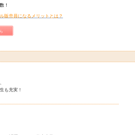
数！
ル販売員になるメリットとは？
ら
、
生も充実！