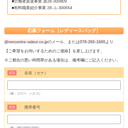
■労働者派遣事業 派28-300809
■有料職業紹介事業 28-ユ-300654
応募フォーム［レディースバッグ］
@rencontre-valeur.co.jp
のメール、または
078-265-1665
より
【ご希望をお伺いするためのご連絡】を差し上げます。
※ご都合の悪い時間帯がある場合は、備考欄にご記入ください。
名前（カナ）
必須
（例：コウベ ハナコ）
携帯番号
必須
（例：080-0000-0000）