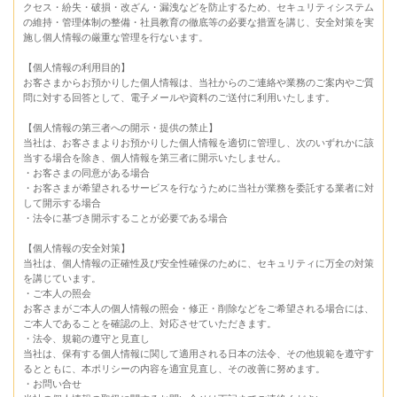
クセス・紛失・破損・改ざん・漏洩などを防止するため、セキュリティシステム
の維持・管理体制の整備・社員教育の徹底等の必要な措置を講じ、安全対策を実
施し個人情報の厳重な管理を行ないます。
【個人情報の利用目的】
お客さまからお預かりした個人情報は、当社からのご連絡や業務のご案内やご質
問に対する回答として、電子メールや資料のご送付に利用いたします。
【個人情報の第三者への開示・提供の禁止】
当社は、お客さまよりお預かりした個人情報を適切に管理し、次のいずれかに該
当する場合を除き、個人情報を第三者に開示いたしません。
・お客さまの同意がある場合
・お客さまが希望されるサービスを行なうために当社が業務を委託する業者に対
して開示する場合
・法令に基づき開示することが必要である場合
【個人情報の安全対策】
当社は、個人情報の正確性及び安全性確保のために、セキュリティに万全の対策
を講じています。
・ご本人の照会
お客さまがご本人の個人情報の照会・修正・削除などをご希望される場合には、
ご本人であることを確認の上、対応させていただきます。
・法令、規範の遵守と見直し
当社は、保有する個人情報に関して適用される日本の法令、その他規範を遵守す
るとともに、本ポリシーの内容を適宜見直し、その改善に努めます。
・お問い合せ