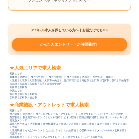
ランコントル キャリアアドバイザー
アパレル求人を探している方へ｜お話だけでもOK
かんたんエントリー（24時間受付）
★人気エリアで求人検索
関西エリア
兵庫県
｜
神戸市
｜
神戸市中央区
｜
神戸市垂水区
｜
神戸市北区
｜
西宮市
｜
加古川市
｜
姫路市
大阪府
｜
大阪市
｜
大阪市北区
｜
大阪市中央区
｜
大阪市阿倍野区
｜
高槻市
｜
吹田市
｜
門真市
｜
堺市
｜
泉佐野市
京都府
｜
京都市
｜
京都市下京区
｜
京都市中京区
奈良県
｜
奈良市
中国エリア
岡山県
｜
岡山市
｜
倉敷市
広島県
｜
広島市
｜
福山市
★商業施設・アウトレットで求人検索
関西エリア
神戸阪急
｜
大丸神戸
｜
神戸三田プレミアム・アウトレット
｜
三井アウトレットパークマリンピア神戸
西宮阪急
｜
阪急西宮ガーデンズ
｜
ピオレ明石
｜
ピオレ姫路
｜
姫路山陽百貨店
｜
加古川ヤマトヤシキ
｜
川
西阪急スクエア
阪急うめだ本店
｜
大丸梅田
｜
阪神梅田本店
｜
阪急メンズ大阪
｜
阪急三番街
｜
ルクア大阪
｜
グランフロン
ト大阪
大阪高島屋
｜
なんばパークス
｜
なんばシティ
｜
大丸心斎橋
｜
心斎橋パルコ
｜
あべのハルカス近鉄本店
｜
天王寺ミオ
泉北高島屋
｜
りんくうプレミアムアウトレット
｜
三井アウトレットパーク大阪門真