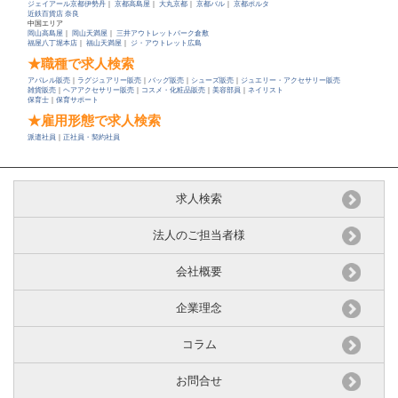
ジェイアール京都伊勢丹
｜
京都高島屋
｜
大丸京都
｜
京都バル
｜
京都ポルタ
近鉄百貨店 奈良
中国エリア
岡山高島屋
｜
岡山天満屋
｜
三井アウトレットパーク倉敷
福屋八丁堀本店
｜
福山天満屋
｜
ジ・アウトレット広島
★職種で求人検索
アパレル販売
｜
ラグジュアリー販売
｜
バッグ販売
｜
シューズ販売
｜
ジュエリー・アクセサリー販売
雑貨販売
｜
ヘアアクセサリー販売
｜
コスメ・化粧品販売
｜
美容部員
｜
ネイリスト
保育士
｜
保育サポート
★雇用形態で求人検索
派遣社員
｜
正社員・契約社員
求人検索
法人のご担当者様
会社概要
企業理念
コラム
お問合せ