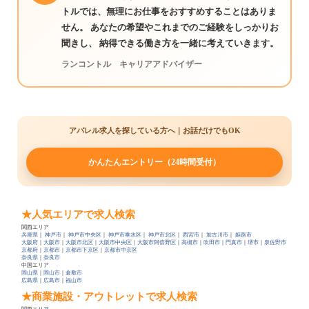
トルでは、無理にお仕事をおすすめすることはありま
せん。 あなたの希望やこれまでのご経験をしっかりお
聞きし、 納得できる働き方を一緒に考えていきます。
ランコントル キャリアアドバイザー
アパレル求人を探している方へ｜お話だけでもOK
かんたんエントリー（24時間受付）
★人気エリアで求人検索
関西エリア
兵庫県
｜
神戸市
｜
神戸市中央区
｜
神戸市垂水区
｜
神戸市北区
｜
西宮市
｜
加古川市
｜
姫路市
大阪府
｜
大阪市
｜
大阪市北区
｜
大阪市中央区
｜
大阪市阿倍野区
｜
高槻市
｜
吹田市
｜
門真市
｜
堺市
｜
泉佐野市
京都府
｜
京都市
｜
京都市下京区
｜
京都市中京区
奈良県
｜
奈良市
中国エリア
岡山県
｜
岡山市
｜
倉敷市
広島県
｜
広島市
｜
福山市
★商業施設・アウトレットで求人検索