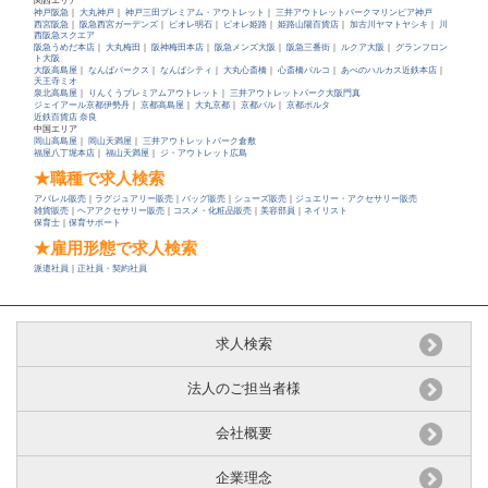
関西エリア
神戸阪急
｜
大丸神戸
｜
神戸三田プレミアム・アウトレット
｜
三井アウトレットパークマリンピア神戸
西宮阪急
｜
阪急西宮ガーデンズ
｜
ピオレ明石
｜
ピオレ姫路
｜
姫路山陽百貨店
｜
加古川ヤマトヤシキ
｜
川
西阪急スクエア
阪急うめだ本店
｜
大丸梅田
｜
阪神梅田本店
｜
阪急メンズ大阪
｜
阪急三番街
｜
ルクア大阪
｜
グランフロン
ト大阪
大阪高島屋
｜
なんばパークス
｜
なんばシティ
｜
大丸心斎橋
｜
心斎橋パルコ
｜
あべのハルカス近鉄本店
｜
天王寺ミオ
泉北高島屋
｜
りんくうプレミアムアウトレット
｜
三井アウトレットパーク大阪門真
ジェイアール京都伊勢丹
｜
京都高島屋
｜
大丸京都
｜
京都バル
｜
京都ポルタ
近鉄百貨店 奈良
中国エリア
岡山高島屋
｜
岡山天満屋
｜
三井アウトレットパーク倉敷
福屋八丁堀本店
｜
福山天満屋
｜
ジ・アウトレット広島
★職種で求人検索
アパレル販売
｜
ラグジュアリー販売
｜
バッグ販売
｜
シューズ販売
｜
ジュエリー・アクセサリー販売
雑貨販売
｜
ヘアアクセサリー販売
｜
コスメ・化粧品販売
｜
美容部員
｜
ネイリスト
保育士
｜
保育サポート
★雇用形態で求人検索
派遣社員
｜
正社員・契約社員
求人検索
法人のご担当者様
会社概要
企業理念