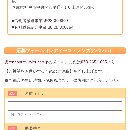
援）
兵庫県神戸市中央区八幡通4-1-6 上月ビル3階
■労働者派遣事業 派28-300809
■有料職業紹介事業 28-ユ-300654
応募フォーム［レディース・メンズアパレル］
@rencontre-valeur.co.jp
のメール、または
078-265-1665
より
【ご希望をお伺いするためのご連絡】を差し上げます。
※ご都合の悪い時間帯がある場合は、備考欄にご記入ください。
名前（カナ）
必須
（例：コウベ ハナコ）
携帯番号
必須