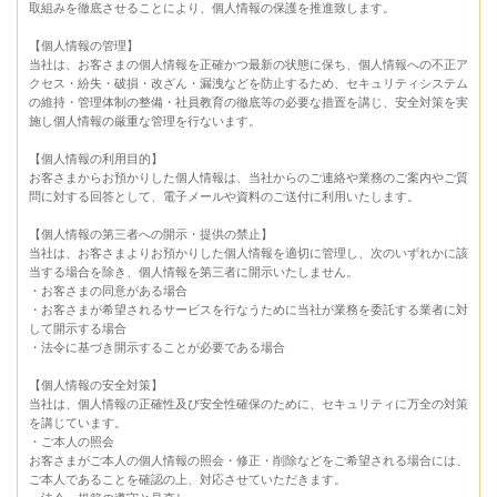
取組みを徹底させることにより、個人情報の保護を推進致します。
【個人情報の管理】
当社は、お客さまの個人情報を正確かつ最新の状態に保ち、個人情報への不正ア
クセス・紛失・破損・改ざん・漏洩などを防止するため、セキュリティシステム
の維持・管理体制の整備・社員教育の徹底等の必要な措置を講じ、安全対策を実
施し個人情報の厳重な管理を行ないます。
【個人情報の利用目的】
お客さまからお預かりした個人情報は、当社からのご連絡や業務のご案内やご質
問に対する回答として、電子メールや資料のご送付に利用いたします。
【個人情報の第三者への開示・提供の禁止】
当社は、お客さまよりお預かりした個人情報を適切に管理し、次のいずれかに該
当する場合を除き、個人情報を第三者に開示いたしません。
・お客さまの同意がある場合
・お客さまが希望されるサービスを行なうために当社が業務を委託する業者に対
して開示する場合
・法令に基づき開示することが必要である場合
【個人情報の安全対策】
当社は、個人情報の正確性及び安全性確保のために、セキュリティに万全の対策
を講じています。
・ご本人の照会
お客さまがご本人の個人情報の照会・修正・削除などをご希望される場合には、
ご本人であることを確認の上、対応させていただきます。