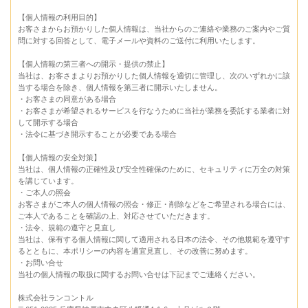
【個人情報の利用目的】
お客さまからお預かりした個人情報は、当社からのご連絡や業務のご案内やご質
問に対する回答として、電子メールや資料のご送付に利用いたします。
【個人情報の第三者への開示・提供の禁止】
当社は、お客さまよりお預かりした個人情報を適切に管理し、次のいずれかに該
当する場合を除き、個人情報を第三者に開示いたしません。
・お客さまの同意がある場合
・お客さまが希望されるサービスを行なうために当社が業務を委託する業者に対
して開示する場合
・法令に基づき開示することが必要である場合
【個人情報の安全対策】
当社は、個人情報の正確性及び安全性確保のために、セキュリティに万全の対策
を講じています。
・ご本人の照会
お客さまがご本人の個人情報の照会・修正・削除などをご希望される場合には、
ご本人であることを確認の上、対応させていただきます。
・法令、規範の遵守と見直し
当社は、保有する個人情報に関して適用される日本の法令、その他規範を遵守す
るとともに、本ポリシーの内容を適宜見直し、その改善に努めます。
・お問い合せ
当社の個人情報の取扱に関するお問い合せは下記までご連絡ください。
株式会社ランコントル