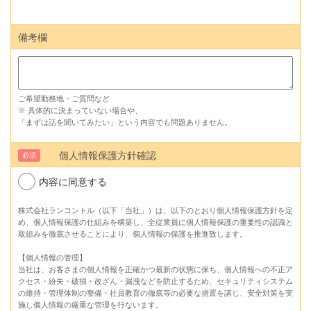
備考欄
ご希望勤務地・ご質問など
※ 具体的に決まっていない場合や、
「まずは話を聞いてみたい」という内容でも問題ありません。
個人情報保護方針確認
必須
内容に同意する
株式会社ランコントル（以下「当社」）は、以下のとおり個人情報保護方針を定
め、個人情報保護の仕組みを構築し、全従業員に個人情報保護の重要性の認識と
取組みを徹底させることにより、個人情報の保護を推進致します。
【個人情報の管理】
当社は、お客さまの個人情報を正確かつ最新の状態に保ち、個人情報への不正ア
クセス・紛失・破損・改ざん・漏洩などを防止するため、セキュリティシステム
の維持・管理体制の整備・社員教育の徹底等の必要な措置を講じ、安全対策を実
施し個人情報の厳重な管理を行ないます。